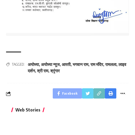
अयोध्या
,
अयोध्या न्यूज
,
आरती
,
भगवान राम
,
राम मंदिर
,
रामलला
,
लाइव
TAGGED:
दर्शन
,
श्री राम
,
श्रृंगार
Facebook
बिहार जीत के बाद CM
क्या बांसुरी को घर में
भूल से भी न 
Web Stories
नीतीश कुमार का पहला
रखना शुभ है?
नवरात्र में य
बड़ा बयान