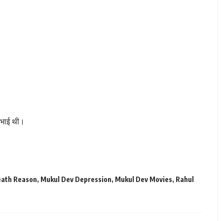
निभाई थी।
eath Reason
,
Mukul Dev Depression
,
Mukul Dev Movies
,
Rahul