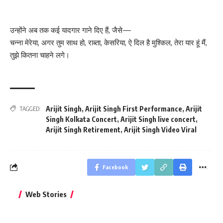
उन्होंने अब तक कई यादगार गाने दिए हैं, जैसे—
चन्ना मेरेया, अगर तुम साथ हो, राब्ता, केसरिया, ऐ दिल है मुश्किल, तेरा यार हूं मैं,
तुझे कितना चाहने लगे।
Arijit Singh
,
Arijit Singh First Performance
,
Arijit
TAGGED:
Singh Kolkata Concert
,
Arijit Singh live concert
,
Arijit Singh Retirement
,
Arijit Singh Video Viral
Facebook
बिहार जीत के बाद CM
क्या बांसुरी को घर में
भूल से भी न 
Web Stories
नीतीश कुमार का पहला
रखना शुभ है?
नवरात्र में य
बड़ा बयान