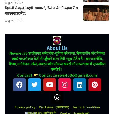
August 6, 2026
दिवाली से पहले आएगी ‘रामायण’, रिलीज डेट ने बढ़ाया फैंस
का एक्साइटमेंट!
August 6, 2026
About Us
News4u36
छत्तीसगढ़ समेत देश-दुनिया की ताजा, विश्वसनीय और निष्पक्ष
खबरें पाठकों तक तेज़ी से पहुँचाने वाला हिंदी न्यूज़ पोर्टल है। हम राजनीति,
शिक्षा, मनोरंजन, खेल, वायरल और लोकल खबरों को सरल भाषा में प्रकाशित
करते हैं।
Contact
Contact.news4u36@gmail.com
Privacy policy
Disclaimer (अस्वीकरण)
terms & condition
About Us (हमारे बारे में)
Contact Us (संपर्क करें)