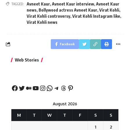
Avneet Kaur
,
Avneet Kaur interview
,
Avneet Kaur
TAGGED:
news
,
Bollywood actress Avneet Kaur
,
Virat Kohli
,
Virat Kohli controversy
,
Virat Kohli Instagram like
,
Virat Kohli news
Facebook
बिहार जीत के बाद CM
क्या बांसुरी को घर में
भूल से भी न 
Web Stories
नीतीश कुमार का पहला
रखना शुभ है?
नवरात्र में य
बड़ा बयान
August 2026
M
T
W
T
F
S
S
1
2