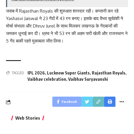
जवाब में Rajasthan Royals की शुरुआत शानदार रही। कप्तानी कर रहे
Yashasvi Jaiswal ने 23 गेंदों में 43 रन बनाए। इसके बाद वैभव सूर्यवंशी ने
मोर्चा संभाला और Dhruv Jurel के साथ मिलकर लखनऊ के गेंदबाजों की
जमकर धुनाई कर दी। ध्रुव ने भी 53 रन की अहम पारी खेली और राजस्थान ने
5 गेंद बाकी रहते मुकाबला जीत लिया।
IPL 2026
,
Lucknow Super Giants
,
Rajasthan Royals
,
TAGGED:
Vaibhav celebration
,
Vaibhav Suryavanshi
Facebook
बिहार जीत के बाद CM
क्या बांसुरी को घर में
भूल से भी न 
Web Stories
नीतीश कुमार का पहला
रखना शुभ है?
नवरात्र में य
बड़ा बयान