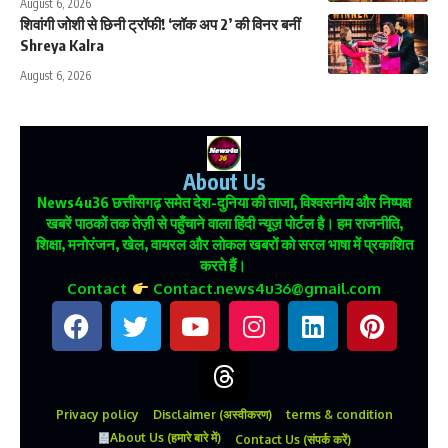
August 6, 2026
शिवांगी जोशी से छिनी ट्रॉफी! ‘लॉक अप 2’ की विनर बनीं
Shreya Kalra
August 6, 2026
About Us
News4u36
छत्तीसगढ़ समेत देश-दुनिया की ताजा, विश्वसनीय और निष्पक्ष
खबरें पाठकों तक तेज़ी से पहुँचाने वाला हिंदी न्यूज़ पोर्टल है। हम राजनीति,
शिक्षा, मनोरंजन, खेल, वायरल और लोकल खबरों को सरल भाषा में प्रकाशित
करते हैं।
Contact
Contact.news4u36@gmail.com
Privacy policy
Disclaimer (अस्वीकरण)
terms & condition
About Us (हमारे बारे में)
Contact Us (संपर्क करें)