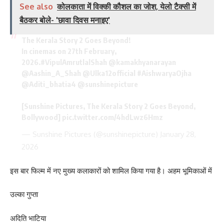
See also
कोलकाता में विक्की कौशल का जोश, येलो टैक्सी में
बैठकर बोले- 'छावा दिवस मनाइए'
The Kerala Story 2 Goes Beyond!
In cinemas on 27th February,
2026.
#VipulAmrutlalShah
@kamakhyanarayan
@Aashin_A_Shah
@Ulka12official
#AishwaryaOjha
@Aditi_bhatia4
@sunshinepicture
[Sunshine Pictures, The Kerala Story 2 Goes Beyond,
Bollywood]
pic.twitter.com/4hdLwz6Hmz
— Sunshine Pictures (@sunshinepicture)
January 28,
2026
इस बार फिल्म में नए मुख्य कलाकारों को शामिल किया गया है। अहम भूमिकाओं में
उल्का गुप्ता
अदिति भाटिया