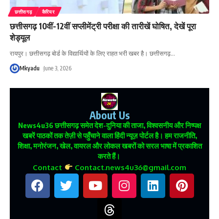
छत्तीसगढ़
कैरियर
छत्तीसगढ़ 10वीं-12वीं सप्लीमेंट्री परीक्षा की तारीखें घोषित, देखें पूरा
शेड्यूल
रायपुर। छत्तीसगढ़ बोर्ड के विद्यार्थियों के लिए राहत भरी खबर है। छत्तीसगढ़
…
Mkyadu
June 3, 2026
About Us
News4u36
छत्तीसगढ़ समेत देश-दुनिया की ताजा, विश्वसनीय और निष्पक्ष
खबरें पाठकों तक तेज़ी से पहुँचाने वाला हिंदी न्यूज़ पोर्टल है। हम राजनीति,
शिक्षा, मनोरंजन, खेल, वायरल और लोकल खबरों को सरल भाषा में प्रकाशित
करते हैं।
Contact
Contact.news4u36@gmail.com