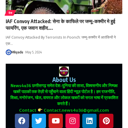
देश
IAF Convoy Attacked: सेना के काफिले पर जम्मू-कश्मीर मे हुई
फायरिंग, एक जवान शहीद….
IAF Convoy Attacked By Terrorists In Poonch: जम्मू-कश्मीर में आतंकियों ने
एक
…
Mkyadu
May 5, 2024
About Us
News4u36
छत्तीसगढ़ समेत देश-दुनिया की ताजा, विश्वसनीय और निष्पक्ष
खबरें पाठकों तक तेज़ी से पहुँचाने वाला हिंदी न्यूज़ पोर्टल है। हम राजनीति,
शिक्षा, मनोरंजन, खेल, वायरल और लोकल खबरों को सरल भाषा में प्रकाशित
करते हैं।
Contact
Contact.news4u36@gmail.com