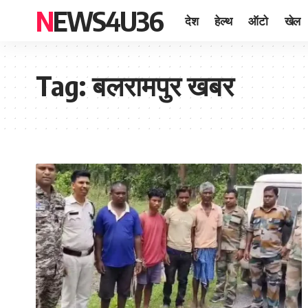
NEWS4U36
देश
हेल्थ
ऑटो
खेल
Tag:
बलरामपुर खबर