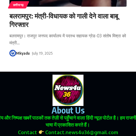
छत्तीसगढ़
बलरामपुर: मंत्री-विधायक को गाली देने वाला बाबू
गिरफ्तार
बलरामपुर। राजपुर जनपद कार्यालय में पदस्थ सहायक ग्रेड-03 संतोष मिश्रा को
मंत्री
…
Mkyadu
July 19, 2025
About Us
 और निष्पक्ष खबरें पाठकों तक तेज़ी से पहुँचाने वाला हिंदी न्यूज़ पोर्टल है। हम
भाषा में प्रकाशित करते हैं।
Contact
Contact.news4u36@gmail.com