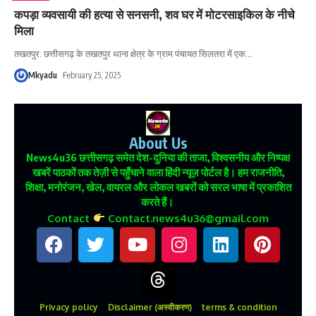
कपड़ा व्यवसायी की हत्या से सनसनी, शव घर में मोटरसाइकिल के नीचे
मिला
तखतपुर: छत्तीसगढ़ के तखतपुर थाना क्षेत्र के ग्राम पंचायत सिलतरा में एक
…
Mkyadu
February 25, 2025
About Us
News4u36
छत्तीसगढ़ समेत देश-दुनिया की ताजा, विश्वसनीय और निष्पक्ष
खबरें पाठकों तक तेज़ी से पहुँचाने वाला हिंदी न्यूज़ पोर्टल है। हम राजनीति,
शिक्षा, मनोरंजन, खेल, वायरल और लोकल खबरों को सरल भाषा में प्रकाशित
करते हैं।
Contact
Contact.news4u36@gmail.com
Privacy policy
Disclaimer (अस्वीकरण)
terms & condition