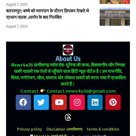
August 7, 2026
बलरामपुर: बच्चे को स्तनपान के दौरान छिपकर देखते थे
प्रधान पाठक ,आरोप के बाद निलंबित
August 7, 2026
About Us
News4u36
छत्तीसगढ़ समेत देश-दुनिया की ताजा, विश्वसनीय और निष्पक्ष
खबरें पाठकों तक तेज़ी से पहुँचाने वाला हिंदी न्यूज़ पोर्टल है। हम राजनीति,
शिक्षा, मनोरंजन, खेल, वायरल और लोकल खबरों को सरल भाषा में प्रकाशित
करते हैं।
Contact
Contact.news4u36@gmail.com
Privacy policy
Disclaimer (अस्वीकरण)
terms & condition