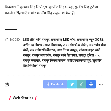
शिकायत में सुखबीर सिंह सिंघोत्रा, सुरजीत सिंह छाबड़ा, गुरदीप सिंह टुटेजा,
मनजीत सिंह भाटिया और मनदीप सिंह सलूजा शामिल हैं।
LED टीवी चोरी रायपुर
,
छत्तीसगढ़ LED चोरी
,
छत्तीसगढ़ न्यूज 2025
,
TAGGED:
छत्तीसगढ़ सिक्ख समाज शिकायत
,
जय स्तंभ चौक अंधेरा
,
जय स्तंभ चौक
चोरी
,
जय स्तंभ सौंदर्यीकरण
,
नगर निगम रायपुर
,
फोकस लाइट चोरी
रायपुर
,
रायपुर जय स्तंभ
,
रायपुर थाने शिकायत
,
रायपुर पुलिस FIR
,
रायपुर समाचार
,
रायपुर सिक्ख समाज
,
शहीद स्मारक रायपुर
,
सुखबीर
सिंह सिंघोत्रा रायपुर
Facebook
बिहार जीत के बाद CM
क्या बांसुरी को घर में
भूल से भी न 
Web Stories
नीतीश कुमार का पहला
रखना शुभ है?
नवरात्र में य
बड़ा बयान