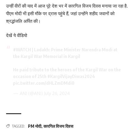
उन्हीं वीरों की याद में आज पूरे देश भर में कारगिल विजय दिवस मनाया जा रहा है.
पीएम मोदी भी इसी मौके पर द्रास पहुंचे हैं, जहां उन्होंने शहीद जवानों को
श्रद्धांजलि अर्पित की।
देखें ये वीडियो
#WATCH
| Ladakh: Prime Minister Narendra Modi at
the Kargil War Memorial in Kargil
He paid tribute to the heroes of the Kargil War on the
occasion of 25th
#KargilVijayDiwas2024
pic.twitter.com/dHLZmDMdi0
— ANI (@ANI)
July 26, 2024
PM मोदी
,
कारगिल विजय दिवस
TAGGED: