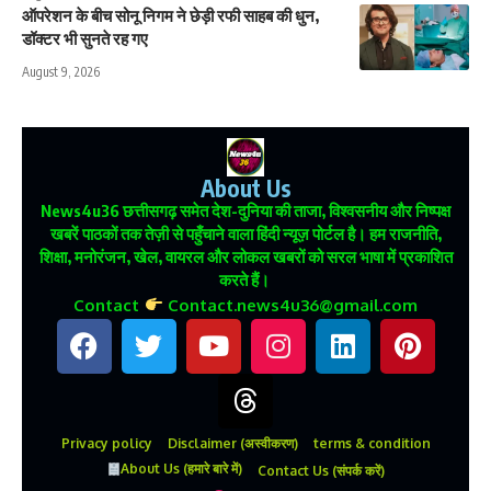
ऑपरेशन के बीच सोनू निगम ने छेड़ी रफी साहब की धुन,
डॉक्टर भी सुनते रह गए
August 9, 2026
About Us
News4u36
छत्तीसगढ़ समेत देश-दुनिया की ताजा, विश्वसनीय और निष्पक्ष
खबरें पाठकों तक तेज़ी से पहुँचाने वाला हिंदी न्यूज़ पोर्टल है। हम राजनीति,
शिक्षा, मनोरंजन, खेल, वायरल और लोकल खबरों को सरल भाषा में प्रकाशित
करते हैं।
Contact
Contact.news4u36@gmail.com
Privacy policy
Disclaimer (अस्वीकरण)
terms & condition
About Us (हमारे बारे में)
Contact Us (संपर्क करें)