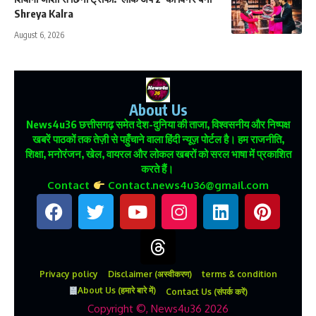
Shreya Kalra
August 6, 2026
About Us
News4u36
छत्तीसगढ़ समेत देश-दुनिया की ताजा, विश्वसनीय और निष्पक्ष
खबरें पाठकों तक तेज़ी से पहुँचाने वाला हिंदी न्यूज़ पोर्टल है। हम राजनीति,
शिक्षा, मनोरंजन, खेल, वायरल और लोकल खबरों को सरल भाषा में प्रकाशित
करते हैं।
Contact
Contact.news4u36@gmail.com
Privacy policy
Disclaimer (अस्वीकरण)
terms & condition
About Us (हमारे बारे में)
Contact Us (संपर्क करें)
Copyright ©, News4u36 2026