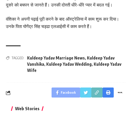
दूसरे को बचपन से जानते हैं। उनकी दोस्ती धीरे-धीरे प्यार में बदल गई।
वंशिका ने अपनी पढ़ाई पूरी करने के बाद ऑस्ट्रेलिया में काम शुरू कर दिया।
उनके पिता योगेंद्र सिंह चड्ढा एलआईसी में काम करते हैं।
Kuldeep Yadav Marriage News
,
Kuldeep Yadav
TAGGED:
Vanshika
,
Kuldeep Yadav Wedding
,
Kuldeep Yadav
Wife
Facebook
बिहार जीत के बाद CM
क्या बांसुरी को घर में
भूल से भी न 
Web Stories
नीतीश कुमार का पहला
रखना शुभ है?
नवरात्र में य
बड़ा बयान