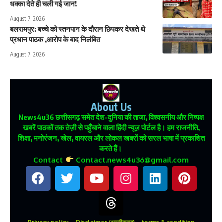
धक्का देते ही चली गई जान!
August 7, 2026
बलरामपुर: बच्चे को स्तनपान के दौरान छिपकर देखते थे
प्रधान पाठक ,आरोप के बाद निलंबित
August 7, 2026
About Us
News4u36
छत्तीसगढ़ समेत देश-दुनिया की ताजा, विश्वसनीय और निष्पक्ष
खबरें पाठकों तक तेज़ी से पहुँचाने वाला हिंदी न्यूज़ पोर्टल है। हम राजनीति,
शिक्षा, मनोरंजन, खेल, वायरल और लोकल खबरों को सरल भाषा में प्रकाशित
करते हैं।
Contact
Contact.news4u36@gmail.com