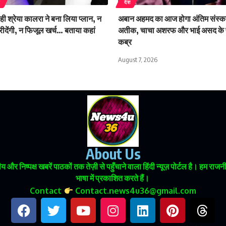
न
देश
ही श्रेया कालरा ने बना लिया प्लान, न
अबान अहमद का आज होगा अंतिम संस्का
ीदेंगी, न फिजूल खर्च… बताया कहां
अतीक, चाचा अशरफ और भाई असद के प
कब्र
August 7, 2026
About Us
 और निष्पक्ष खबरें पाठकों तक तेज़ी से पहुँचाने वाला हिंदी न्यूज़ पोर्टल है। हम
भाषा में प्रकाशित करते हैं।
Contact
Contact.news4u36@gmail.com