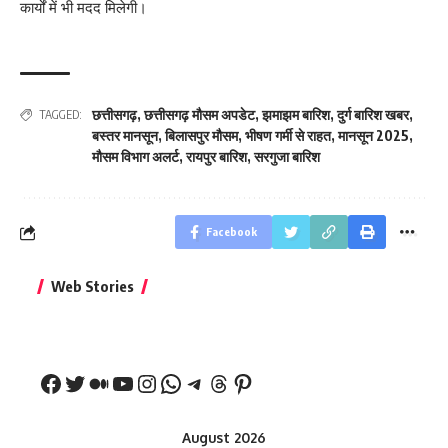
कार्यों में भी मदद मिलेगी।
छत्तीसगढ़
,
छत्तीसगढ़ मौसम अपडेट
,
झमाझम बारिश
,
दुर्ग बारिश खबर
,
TAGGED:
बस्तर मानसून
,
बिलासपुर मौसम
,
भीषण गर्मी से राहत
,
मानसून 2025
,
मौसम विभाग अलर्ट
,
रायपुर बारिश
,
सरगुजा बारिश
Facebook
बिहार जीत के बाद CM
क्या बांसुरी को घर में
भूल से भी न 
Web Stories
नीतीश कुमार का पहला
रखना शुभ है?
नवरात्र में य
बड़ा बयान
August 2026