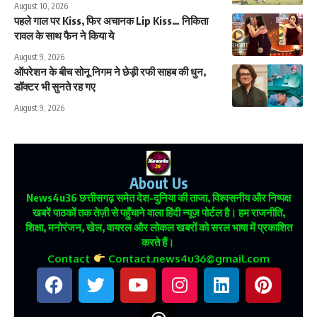
August 10, 2026
पहले गाल पर Kiss, फिर अचानक Lip Kiss… निकिता
रावल के साथ फैन ने किया ये
August 9, 2026
ऑपरेशन के बीच सोनू निगम ने छेड़ी रफी साहब की धुन,
डॉक्टर भी सुनते रह गए
August 9, 2026
About Us
News4u36
छत्तीसगढ़ समेत देश-दुनिया की ताजा, विश्वसनीय और निष्पक्ष
खबरें पाठकों तक तेज़ी से पहुँचाने वाला हिंदी न्यूज़ पोर्टल है। हम राजनीति,
शिक्षा, मनोरंजन, खेल, वायरल और लोकल खबरों को सरल भाषा में प्रकाशित
करते हैं।
Contact
Contact.news4u36@gmail.com