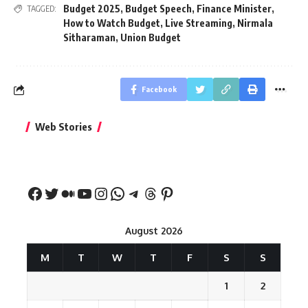
Budget 2025
,
Budget Speech
,
Finance Minister
,
TAGGED:
How to Watch Budget
,
Live Streaming
,
Nirmala
Sitharaman
,
Union Budget
Facebook
बिहार जीत के बाद CM
क्या बांसुरी को घर में
भूल से भी न 
Web Stories
नीतीश कुमार का पहला
रखना शुभ है?
नवरात्र में य
बड़ा बयान
August 2026
M
T
W
T
F
S
S
1
2