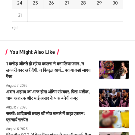
24
25
26
27
28
29
30
31
« Jul
You Might Also Like
1 करोड़ जीतते ही श्रेया कालरा ने बना लिया प्लान, न
लग्जरी कार खरीदेंगी, न फिजूल खर्च… बताया कहां जाएगा
पैसा
August 7, 2026
अबान अहमद का आज होगा अंतिम संस्कार, पिता अतीक,
चाचा अशरफ और भाई असद के पास बनेगी कब्र
August 7, 2026
सक्ती: आदिवासी छात्र की मौत मामले में कड़ा एक्शन!
प्राचार्य सस्पेंड
August 6, 2026
‘बिग बॉस OTT 2’ फेम जिया शंकर ने कर ली सगाई, फैंस