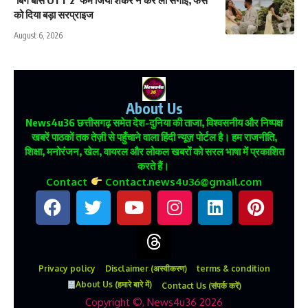
को दिया बड़ा सरप्राइज
August 6, 2026
About Us
News4u36
छत्तीसगढ़ समेत देश-दुनिया की ताजा, विश्वसनीय और निष्पक्ष
खबरें पाठकों तक तेज़ी से पहुँचाने वाला हिंदी न्यूज़ पोर्टल है। हम राजनीति,
शिक्षा, मनोरंजन, खेल, वायरल और लोकल खबरों को सरल भाषा में प्रकाशित
करते हैं।
Contact
Contact.news4u36@gmail.com
Privacy policy
Disclaimer (अस्वीकरण)
terms & condition
About Us (हमारे बारे में)
Contact Us (संपर्क करें)
Copyright ©, News4u36 2026