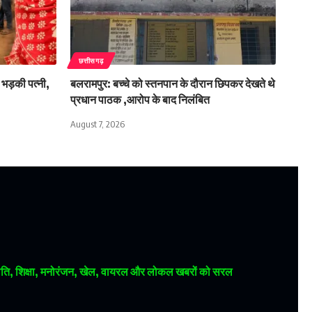
छत्तीसगढ़
 भड़की पत्नी,
बलरामपुर: बच्चे को स्तनपान के दौरान छिपकर देखते थे
प्रधान पाठक ,आरोप के बाद निलंबित
August 7, 2026
 राजनीति, शिक्षा, मनोरंजन, खेल, वायरल और लोकल खबरों को सरल