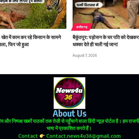
छत्तीसगढ़
 खेत में काम कर रहे किसान के सामने
बैकुंठपुर: पड़ोसन के घर पति को देखकर
मला, फिर जो हुआ
धक्का देते ही चली गई जान!
August 7, 2026
About Us
 और निष्पक्ष खबरें पाठकों तक तेज़ी से पहुँचाने वाला हिंदी न्यूज़ पोर्टल है। हम
भाषा में प्रकाशित करते हैं।
Contact
Contact.news4u36@gmail.com