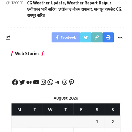
CG Weather Update
,
Weather Report Raipur
,
TAGGED:
छत्तीसगढ़ भारी बारिश
,
छत्तीसगढ़ मौसम समाचार
,
मानसून अपडेट CG
,
रायपुर बारिश
Facebook
बिहार जीत के बाद CM
क्या बांसुरी को घर में
भूल से भी न 
Web Stories
नीतीश कुमार का पहला
रखना शुभ है?
नवरात्र में य
बड़ा बयान
August 2026
M
T
W
T
F
S
S
1
2