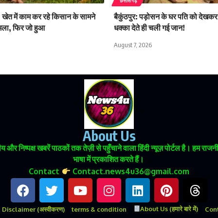
छत्तीसगढ़
 खेत में काम कर रहे किसान के सामने
बैकुंठपुर: पड़ोसन के घर पति को देखकर
मला, फिर जो हुआ
धक्का देते ही चली गई जान!
August 7, 2026
About Us
 और निष्पक्ष खबरें पाठकों तक तेज़ी से पहुँचाने वाला हिंदी न्यूज़ पोर्टल है। हम
भाषा में प्रकाशित करते हैं।
Contact
Contact.news4u36@gmail.com
About Us (हमारे बारे में)
Disclaimer (अस्वीकरण)
terms & condition
Conta