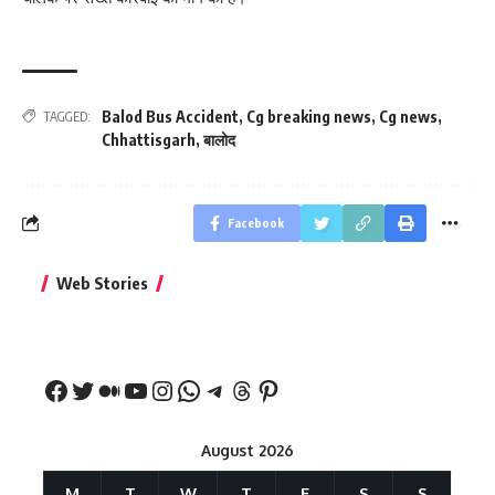
Balod Bus Accident
,
Cg breaking news
,
Cg news
,
TAGGED:
Chhattisgarh
,
बालोद
Facebook
बिहार जीत के बाद CM
क्या बांसुरी को घर में
भूल से भी न 
Web Stories
नीतीश कुमार का पहला
रखना शुभ है?
नवरात्र में य
बड़ा बयान
August 2026
M
T
W
T
F
S
S