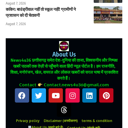
August 7, 2026
कांकेर: बाउंड्रीवाल नहीं तो स्कूल नहीं! ग्रामीणों ने
प्रशासन को दी चेतावनी
August 7, 2026
About Us
News4u36
छत्तीसगढ़ समेत देश-दुनिया की ताजा, विश्वसनीय और निष्पक्ष
खबरें पाठकों तक तेज़ी से पहुँचाने वाला हिंदी न्यूज़ पोर्टल है। हम राजनीति,
शिक्षा, मनोरंजन, खेल, वायरल और लोकल खबरों को सरल भाषा में प्रकाशित
करते हैं।
Contact
Contact.news4u36@gmail.com
Privacy policy
Disclaimer (अस्वीकरण)
terms & condition
About Us (हमारे बारे में)
Contact Us (संपर्क करें)