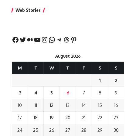
बिहार जीत के बाद CM
क्या बांसुरी को घर में
भूल से भी न 
Web Stories
नीतीश कुमार का पहला
रखना शुभ है?
नवरात्र में य
बड़ा बयान
August 2026
M
T
W
T
F
S
S
1
2
3
4
5
6
7
8
9
10
11
12
13
14
15
16
17
18
19
20
21
22
23
24
25
26
27
28
29
30