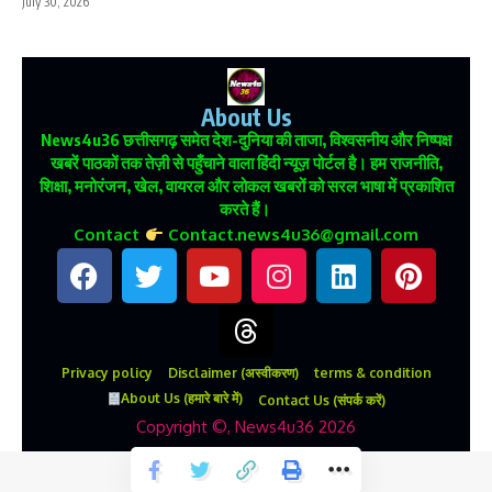
July 30, 2026
About Us
News4u36
छत्तीसगढ़ समेत देश-दुनिया की ताजा, विश्वसनीय और निष्पक्ष
खबरें पाठकों तक तेज़ी से पहुँचाने वाला हिंदी न्यूज़ पोर्टल है। हम राजनीति,
शिक्षा, मनोरंजन, खेल, वायरल और लोकल खबरों को सरल भाषा में प्रकाशित
करते हैं।
Contact
Contact.news4u36@gmail.com
Privacy policy
Disclaimer (अस्वीकरण)
terms & condition
About Us (हमारे बारे में)
Contact Us (संपर्क करें)
Copyright ©, News4u36 2026