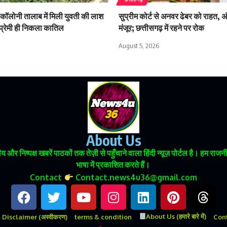
ॉलोनी तालाब में मिली युवती की लाश
सुप्रीम कोर्ट से अनवर ढेबर को राहत,
प्रेमी ही निकला कातिल
मंजूर; छत्तीसगढ़ में रहने पर रोक
August 5, 2026
About Us
 और निष्पक्ष खबरें पाठकों तक तेज़ी से पहुँचाने वाला हिंदी न्यूज़ पोर्टल है। हम
भाषा में प्रकाशित करते हैं।
Contact
Contact.news4u36@gmail.com
About Us (हमारे बारे में)
Disclaimer (अस्वीकरण)
terms & condition
Conta