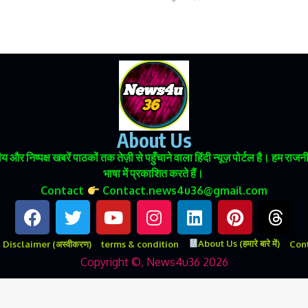
About Us
 और निष्पक्ष खबरें पाठकों तक तेज़ी से पहुँचाने वाला हिंदी न्यूज़ पोर्टल है। हम
भाषा में प्रकाशित करते हैं।
Contact
Contact.news4u36@gmail.com
About Us (हमारे बारे में)
Disclaimer (अस्वीकरण)
terms & condition
Conta
Copyright ©, News4u36 2026