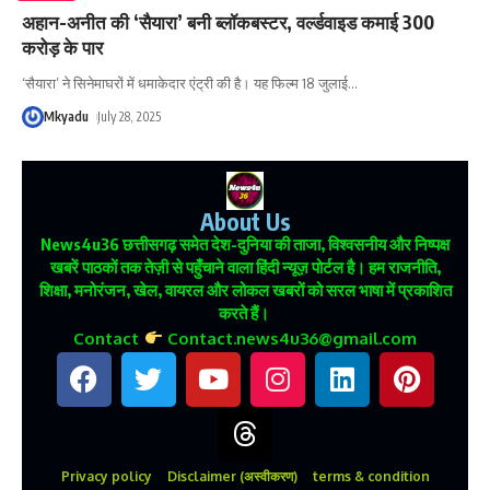
अहान-अनीत की ‘सैयारा’ बनी ब्लॉकबस्टर, वर्ल्डवाइड कमाई 300
करोड़ के पार
‘सैयारा’ ने सिनेमाघरों में धमाकेदार एंट्री की है। यह फिल्म 18 जुलाई
…
Mkyadu
July 28, 2025
About Us
News4u36
छत्तीसगढ़ समेत देश-दुनिया की ताजा, विश्वसनीय और निष्पक्ष
खबरें पाठकों तक तेज़ी से पहुँचाने वाला हिंदी न्यूज़ पोर्टल है। हम राजनीति,
शिक्षा, मनोरंजन, खेल, वायरल और लोकल खबरों को सरल भाषा में प्रकाशित
करते हैं।
Contact
Contact.news4u36@gmail.com
Privacy policy
Disclaimer (अस्वीकरण)
terms & condition