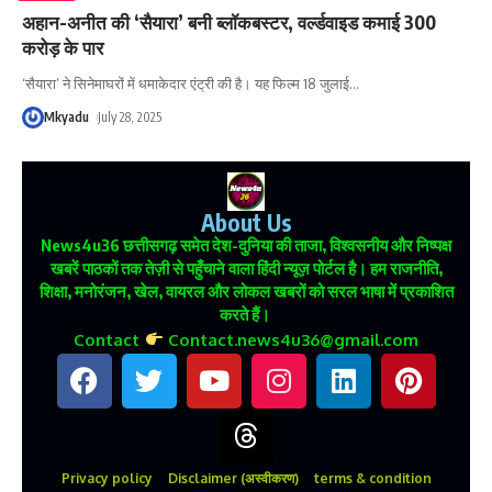
अहान-अनीत की ‘सैयारा’ बनी ब्लॉकबस्टर, वर्ल्डवाइड कमाई 300
करोड़ के पार
‘सैयारा’ ने सिनेमाघरों में धमाकेदार एंट्री की है। यह फिल्म 18 जुलाई
…
Mkyadu
July 28, 2025
About Us
News4u36
छत्तीसगढ़ समेत देश-दुनिया की ताजा, विश्वसनीय और निष्पक्ष
खबरें पाठकों तक तेज़ी से पहुँचाने वाला हिंदी न्यूज़ पोर्टल है। हम राजनीति,
शिक्षा, मनोरंजन, खेल, वायरल और लोकल खबरों को सरल भाषा में प्रकाशित
करते हैं।
Contact
Contact.news4u36@gmail.com
Privacy policy
Disclaimer (अस्वीकरण)
terms & condition