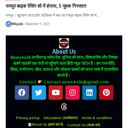
रायपुर बाइक रेसिंग शो में हंगामा, 5 युवक गिरफ्तार
रायपुर। बूढ़ापारा आउटडोर स्टेडियम में चल रहे रायपुर बाइक रेसिंग शो में
…
Mkyadu
November 9, 2025
About Us
News4u36
छत्तीसगढ़ समेत देश-दुनिया की ताजा, विश्वसनीय और निष्पक्ष
खबरें पाठकों तक तेज़ी से पहुँचाने वाला हिंदी न्यूज़ पोर्टल है। हम राजनीति,
शिक्षा, मनोरंजन, खेल, वायरल और लोकल खबरों को सरल भाषा में प्रकाशित
करते हैं।
Contact
Contact.news4u36@gmail.com
Privacy policy
Disclaimer (अस्वीकरण)
terms & condition
About Us (हमारे बारे में)
Contact Us (संपर्क करें)