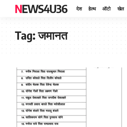
NEWS4U36
देश
हेल्थ
ऑटो
खेल
Tag:
जमानत