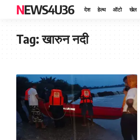
NEWS4U36
देश
हेल्थ
ऑटो
खेल
Tag:
खारुन नदी