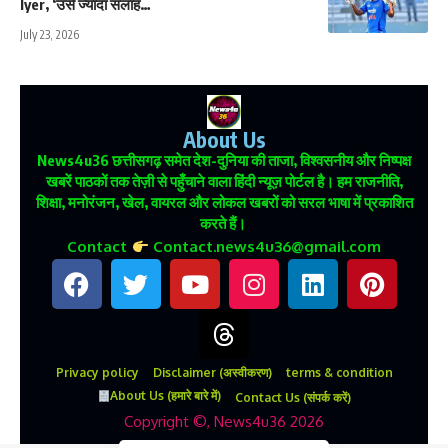
Iyer, ‘उसे ज्यादा सलाह…
July 23, 2026
About Us
News4u36
छत्तीसगढ़ समेत देश-दुनिया की ताजा, विश्वसनीय और निष्पक्ष
खबरें पाठकों तक तेज़ी से पहुँचाने वाला हिंदी न्यूज़ पोर्टल है। हम राजनीति,
शिक्षा, मनोरंजन, खेल, वायरल और लोकल खबरों को सरल भाषा में प्रकाशित
करते हैं।
Contact
Contact.news4u36@gmail.com
Privacy policy
Disclaimer (अस्वीकरण)
terms & condition
About Us (हमारे बारे में)
Contact Us (संपर्क करें)
Copyright ©, News4u36 2026