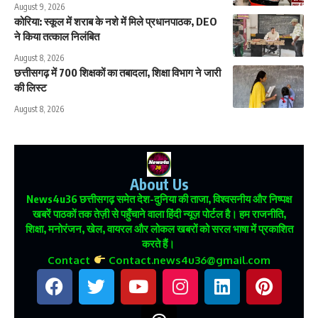
August 9, 2026
कोरिया: स्कूल में शराब के नशे में मिले प्रधानपाठक, DEO
ने किया तत्काल निलंबित
August 8, 2026
छत्तीसगढ़ में 700 शिक्षकों का तबादला, शिक्षा विभाग ने जारी
की लिस्ट
August 8, 2026
About Us
News4u36
छत्तीसगढ़ समेत देश-दुनिया की ताजा, विश्वसनीय और निष्पक्ष
खबरें पाठकों तक तेज़ी से पहुँचाने वाला हिंदी न्यूज़ पोर्टल है। हम राजनीति,
शिक्षा, मनोरंजन, खेल, वायरल और लोकल खबरों को सरल भाषा में प्रकाशित
करते हैं।
Contact
Contact.news4u36@gmail.com