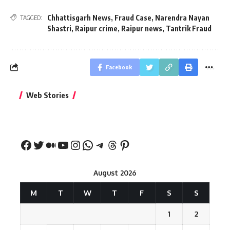
Chhattisgarh News
,
Fraud Case
,
Narendra Nayan
TAGGED:
Shastri
,
Raipur crime
,
Raipur news
,
Tantrik Fraud
Facebook
बिहार जीत के बाद CM
क्या बांसुरी को घर में
भूल से भी न 
Web Stories
नीतीश कुमार का पहला
रखना शुभ है?
नवरात्र में य
बड़ा बयान
August 2026
M
T
W
T
F
S
S
1
2