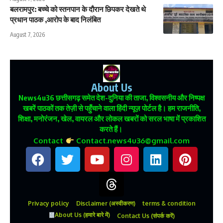
बलरामपुर: बच्चे को स्तनपान के दौरान छिपकर देखते थे
प्रधान पाठक ,आरोप के बाद निलंबित
August 7, 2026
About Us
News4u36
छत्तीसगढ़ समेत देश-दुनिया की ताजा, विश्वसनीय और निष्पक्ष
खबरें पाठकों तक तेज़ी से पहुँचाने वाला हिंदी न्यूज़ पोर्टल है। हम राजनीति,
शिक्षा, मनोरंजन, खेल, वायरल और लोकल खबरों को सरल भाषा में प्रकाशित
करते हैं।
Contact
Contact.news4u36@gmail.com
Privacy policy
Disclaimer (अस्वीकरण)
terms & condition
About Us (हमारे बारे में)
Contact Us (संपर्क करें)