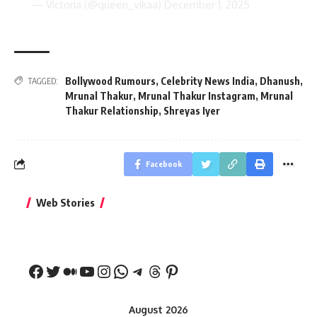
— Victoria (@queen_vikaa)
December 1, 2025
Bollywood Rumours
,
Celebrity News India
,
Dhanush
,
TAGGED:
Mrunal Thakur
,
Mrunal Thakur Instagram
,
Mrunal
Thakur Relationship
,
Shreyas Iyer
Facebook
बिहार जीत के बाद CM
क्या बांसुरी को घर में
भूल से भी न 
Web Stories
नीतीश कुमार का पहला
रखना शुभ है?
नवरात्र में य
बड़ा बयान
August 2026