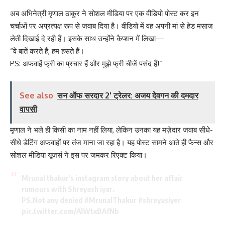
अब अभिनेत्री मृणाल ठाकुर ने सोशल मीडिया पर एक वीडियो पोस्ट कर इन
चर्चाओं पर अप्रत्यक्ष रूप से जवाब दिया है। वीडियो में वह अपनी मां से हेड मसाज
लेती दिखाई दे रही हैं। इसके साथ उन्होंने कैप्शन में लिखा—
“वे बातें करते हैं, हम हंसते हैं।
PS: अफवाहें फ्री का प्रचार हैं और मुझे फ्री चीजें पसंद हैं!”
See also
सन ऑफ सरदार 2' ट्रेलर: अजय देवगन की दमदार
वापसी
मृणाल ने भले ही किसी का नाम नहीं लिया, लेकिन उनका यह मज़ेदार जवाब सीधे-
सीधे डेटिंग अफवाहों पर तंज माना जा रहा है। यह पोस्ट सामने आते ही फैन्स और
सोशल मीडिया यूज़र्स ने इस पर जमकर रिएक्ट किया।
Mrunal thakur's instagram story about her affair
rumours with Shreyash iyar.
PS.Not any denied
#MrunalThakur
#shreyasiyer
pic.twitter.com/AlWtxBAfNb