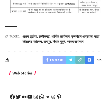
अक्षय तृतीया
,
छत्तीसगढ़
,
धार्मिक आयोजन
,
बृजमोहन अग्रवाल
,
माता
TAGGED:
कौशल्या महोत्सव
,
रायपुर
,
विवाह मुहूर्त
,
सांसद समाचार
Facebook
बिहार जीत के बाद CM
क्या बांसुरी को घर में
भूल से भी न 
Web Stories
नीतीश कुमार का पहला
रखना शुभ है?
नवरात्र में य
बड़ा बयान