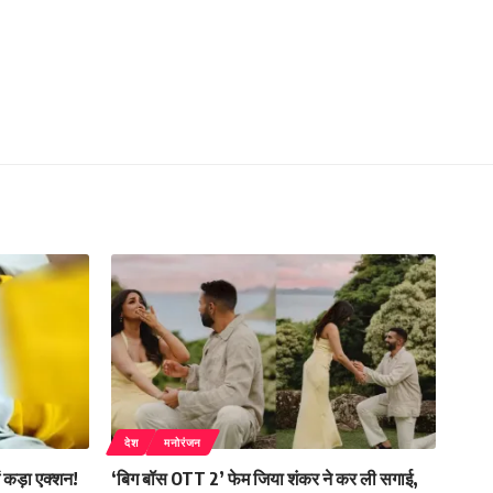
देश
मनोरंजन
ं कड़ा एक्शन!
‘बिग बॉस OTT 2’ फेम जिया शंकर ने कर ली सगाई,