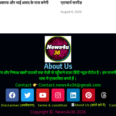
अशरफ और भाई असद के पास बनेगी
प्राचार्य सस्पेंड
August 6, 2026
About Us
 और निष्पक्ष खबरें पाठकों तक तेज़ी से पहुँचाने वाला हिंदी न्यूज़ पोर्टल है। हम
भाषा में प्रकाशित करते हैं।
Contact
Contact.news4u36@gmail.com
About Us (हमारे बारे में)
Disclaimer (अस्वीकरण)
terms & condition
Conta
Copyright ©, News4u36 2026