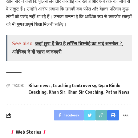
खान सर ने कहा कि पुलिस लगातार कार्रवाई कर रही है और अब तक की जांच से
वे संतुष्ट हैं। उन्होंने आरोप लगाया कि उनकी कम फीस और बेहतर परिणाम कुछ
लोगों को पसंद नहीं आ रहे हैं। उनका मानना है कि आर्थिक रूप से कमजोर छात्रों
को भी गुणवत्तापूर्ण शिक्षा मिलनी चाहिए।
See also
कहां छुपा है बैठा है लॉरेंस बिश्नोई का भाई अनमोल ?,
अमेरिका ने दी खास जानकारी
Bihar news
,
Coaching Controversy
,
Gyan Bindu
TAGGED:
Coaching
,
Khan Sir
,
Khan Sir Coaching
,
Patna News
Facebook
बिहार जीत के बाद CM
क्या बांसुरी को घर में
भूल से भी न 
Web Stories
नीतीश कुमार का पहला
रखना शुभ है?
नवरात्र में य