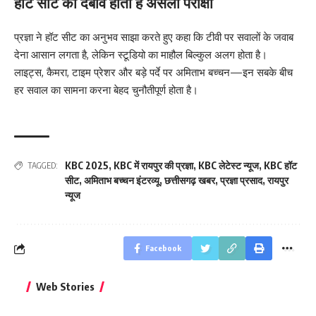
हॉट सीट का दबाव होता है असली परीक्षा
प्रज्ञा ने हॉट सीट का अनुभव साझा करते हुए कहा कि टीवी पर सवालों के जवाब
देना आसान लगता है, लेकिन स्टूडियो का माहौल बिल्कुल अलग होता है।
लाइट्स, कैमरा, टाइम प्रेशर और बड़े पर्दे पर अमिताभ बच्चन—इन सबके बीच
हर सवाल का सामना करना बेहद चुनौतीपूर्ण होता है।
KBC 2025
,
KBC में रायपुर की प्रज्ञा
,
KBC लेटेस्ट न्यूज
,
KBC हॉट
TAGGED:
सीट
,
अमिताभ बच्चन इंटरव्यू
,
छत्तीसगढ़ खबर
,
प्रज्ञा प्रसाद
,
रायपुर
न्यूज
Facebook
बिहार जीत के बाद CM
क्या बांसुरी को घर में
भूल से भी न 
Web Stories
नीतीश कुमार का पहला
रखना शुभ है?
नवरात्र में य
बड़ा बयान