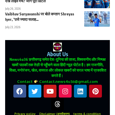
देखें लाइव मैच? जानें पूरी डिटेल
July 26, 2026
Vaibhav Suryavanshi पर बोले कप्तान Shreyas
Iyer, ‘उसे ज्यादा सलाह…
July 23, 2026
About Us
News4u36
छत्तीसगढ़ समेत देश-दुनिया की ताजा, विश्वसनीय और निष्पक्ष
खबरें पाठकों तक तेज़ी से पहुँचाने वाला हिंदी न्यूज़ पोर्टल है। हम राजनीति,
शिक्षा, मनोरंजन, खेल, वायरल और लोकल खबरों को सरल भाषा में प्रकाशित
करते हैं।
Contact
Contact.news4u36@gmail.com
Privacy policy
Disclaimer (अस्वीकरण)
terms & condition