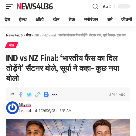
NEWS4U36
Aa
देश
हेल्थ
ऑटो
खेल
टेक
मनोरंजन
धर्म
जीवनी
News4u36
>
खेल
>
IND vs NZ Final: ‘भारतीय फैंस का दिल तोड़ेंगे’ सैंटनर बोले, सूर्या ने कहा– कुछ नया बोलो
खेल
IND vs NZ Final: ‘भारतीय फैंस का दिल
तोड़ेंगे’ सैंटनर बोले, सूर्या ने कहा– कुछ नया
बोलो
3 Min Read
Mkyadu
Last updated: 2026/03/08 at 6:59 AM