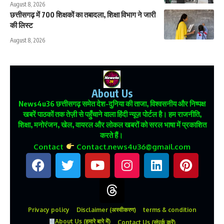
August 8, 2026
छत्तीसगढ़ में 700 शिक्षकों का तबादला, शिक्षा विभाग ने जारी
की लिस्ट
August 8, 2026
About Us
News4u36
छत्तीसगढ़ समेत देश-दुनिया की ताजा, विश्वसनीय और निष्पक्ष
खबरें पाठकों तक तेज़ी से पहुँचाने वाला हिंदी न्यूज़ पोर्टल है। हम राजनीति,
शिक्षा, मनोरंजन, खेल, वायरल और लोकल खबरों को सरल भाषा में प्रकाशित
करते हैं।
Contact
Contact.news4u36@gmail.com
Privacy policy
Disclaimer (अस्वीकरण)
terms & condition
About Us (हमारे बारे में)
Contact Us (संपर्क करें)