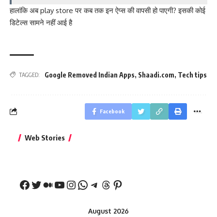
हालांकि अब play store पर कब तक इन ऐप्स की वापसी हो पाएगी? इसकी कोई
डिटेल्स सामने नहीं आई है
Google Removed Indian Apps
,
Shaadi.com
,
Tech tips
TAGGED:
Facebook
बिहार जीत के बाद CM
क्या बांसुरी को घर में
भूल से भी न 
Web Stories
नीतीश कुमार का पहला
रखना शुभ है?
नवरात्र में य
बड़ा बयान
August 2026