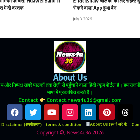
प्रीमियम फीचर्स! Huawei Band 11
E-Rickshaw चालकों के लिए राहत! दूर
 में दी दस्तक
रोकने वाला App हुआ बैन
July 3, 2026
About Us
 और निष्पक्ष खबरें पाठकों तक तेज़ी से पहुँचाने वाला हिंदी न्यूज़ पोर्टल है। हम
भाषा में प्रकाशित करते हैं।
Contact
Contact.news4u36@gmail.com
About Us (हमारे बारे में)
Disclaimer (अस्वीकरण)
terms & condition
Conta
Copyright ©, News4u36 2026