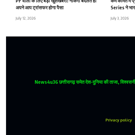
PF वालों के लिए बड़ी खुशखबरी! नौकरी बदलते ही
कम कीमत में 
अपने आप ट्रांसफर होगा पैसा
Series ने भारत
July 12, 2026
July 3, 2026
News4u36
छत्तीसगढ़ समेत देश-दुनिया की ताजा, विश्वसनीय
Privacy policy