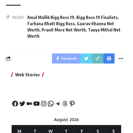
Amal Mallik Bigg Boss 19
,
Bigg Boss 19 Finalists
,
TAGGED:
Farhana Bhatt Bigg Boss
,
Gaurav Khanna Net
Worth
,
Pranit More Net Worth
,
Tanya Mittal Net
Worth
Facebook
बिहार जीत के बाद CM
क्या बांसुरी को घर में
भूल से भी न 
Web Stories
नीतीश कुमार का पहला
रखना शुभ है?
नवरात्र में य
बड़ा बयान
August 2026
M
T
W
T
F
S
S