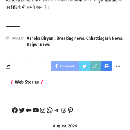
का विडियो भी सामने आया है।
Ashoka Biryani
,
Breaking news
,
Chhattisgarh News
,
TAGGED:
Raipur news
Facebook
बिहार जीत के बाद CM
क्या बांसुरी को घर में
भूल से भी न 
Web Stories
नीतीश कुमार का पहला
रखना शुभ है?
नवरात्र में य
बड़ा बयान
August 2026