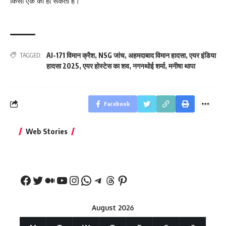
किसी एक का हो सकता है।
AI-171 विमान क्रैश
,
NSG जांच
,
अहमदाबाद विमान हादसा
,
एयर इंडिया
TAGGED:
हादसा 2025
,
एयर होस्टेस का शव
,
नगनथोई शर्मा
,
मनीषा थापा
Facebook
बिहार जीत के बाद CM
क्या बांसुरी को घर में
भूल से भी न 
Web Stories
नीतीश कुमार का पहला
रखना शुभ है?
नवरात्र में य
बड़ा बयान
August 2026