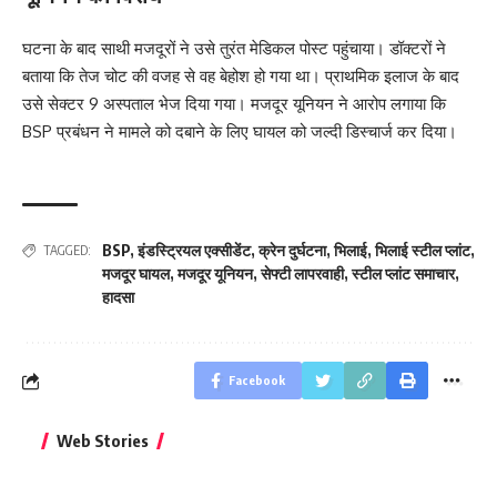
घटना के बाद साथी मजदूरों ने उसे तुरंत मेडिकल पोस्ट पहुंचाया। डॉक्टरों ने
बताया कि तेज चोट की वजह से वह बेहोश हो गया था। प्राथमिक इलाज के बाद
उसे सेक्टर 9 अस्पताल भेज दिया गया। मजदूर यूनियन ने आरोप लगाया कि
BSP प्रबंधन ने मामले को दबाने के लिए घायल को जल्दी डिस्चार्ज कर दिया।
BSP
,
इंडस्ट्रियल एक्सीडेंट
,
क्रेन दुर्घटना
,
भिलाई
,
भिलाई स्टील प्लांट
,
TAGGED:
मजदूर घायल
,
मजदूर यूनियन
,
सेफ्टी लापरवाही
,
स्टील प्लांट समाचार
,
हादसा
Facebook
बिहार जीत के बाद CM
क्या बांसुरी को घर में
भूल से भी न 
Web Stories
नीतीश कुमार का पहला
रखना शुभ है?
नवरात्र में य
बड़ा बयान